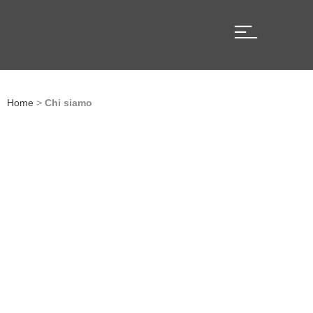
Green Vision
Area tecnica
Home
>
Chi siamo