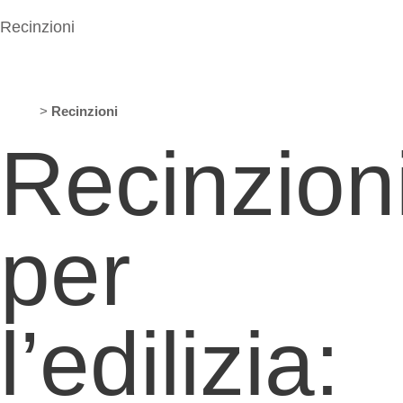
R
e
c
i
n
z
i
o
n
i
Home
>
Recinzioni
Recinzion
per
l’edilizia: