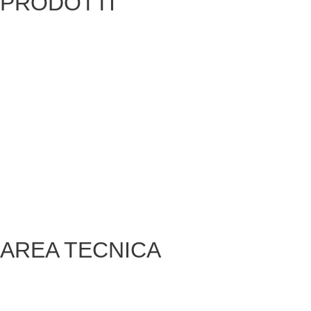
PRODOTTI
Coprimuro
Gradini, pavimenti e battiscopa
Rivestimenti
Recinzioni
Blocchi
Linea Biocarparo
Canne fumarie
Cordoli
AREA TECNICA
Login
Download