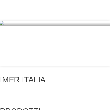
MEDITERRANEA
SCOPRI IL PRODOTTO »
RECINZIONE
DUCALE
SCOPRI IL PRODOTTO »
IMER ITALIA
Azienda
Green vision