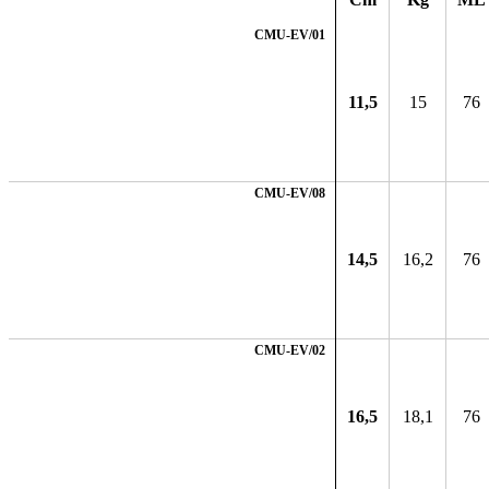
CMU-EV/01
11,5
15
76
CMU-EV/08
14,5
16,2
76
CMU-EV/02
16,5
18,1
76