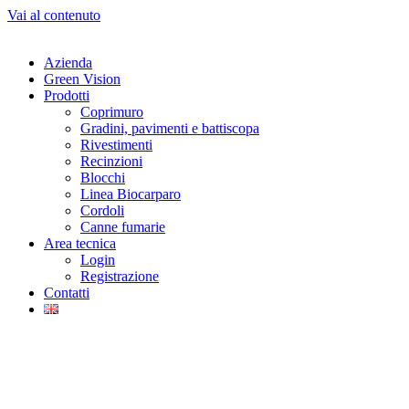
Vai al contenuto
Azienda
Green Vision
Prodotti
Coprimuro
Gradini, pavimenti e battiscopa
Rivestimenti
Recinzioni
Blocchi
Linea Biocarparo
Cordoli
Canne fumarie
Area tecnica
Login
Registrazione
Contatti