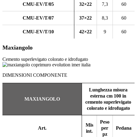
CMU-EV/T/05
32×22
7,3
60
CMU-EV/T/07
37×22
8,3
60
CMU-EV/T/10
42×22
9
60
Maxiangolo
Cemento superlevigato colorato e idrofugato
DIMENSIONI COMPONENTE
Lunghezza misura
esterna cm 100 in
MAXIANGOLO
cemento superlevigato
colorato e idrofugato
Peso
Mis
Art.
per
Pedana
int.
pz