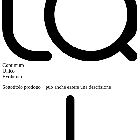
C
o
p
r
i
m
u
r
o
U
n
i
c
o
E
v
o
l
u
t
i
o
n
Sottotitolo prodotto – può anche essere una descrizione