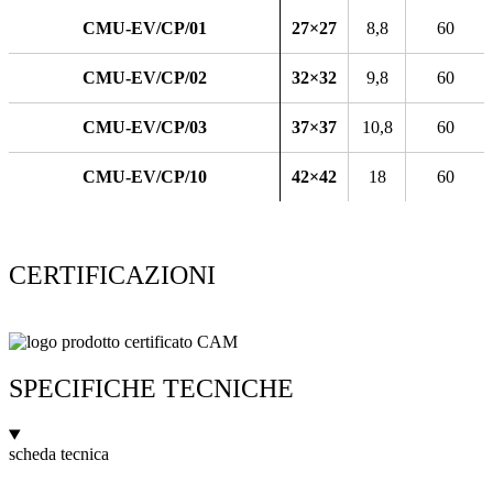
CMU-EV/CP/01
27×27
8,8
60
CMU-EV/CP/02
32×32
9,8
60
CMU-EV/CP/03
37×37
10,8
60
CMU-EV/CP/10
42×42
18
60
CERTIFICAZIONI
SPECIFICHE TECNICHE
scheda tecnica