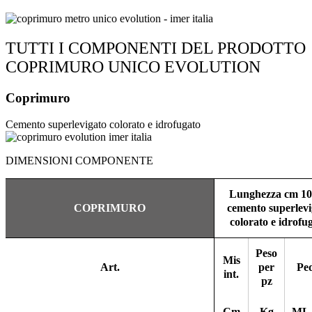
TUTTI I COMPONENTI DEL PRODOTTO​
COPRIMURO UNICO EVOLUTION
Coprimuro
Cemento superlevigato colorato e idrofugato
DIMENSIONI COMPONENTE
Lunghezza cm 10
COPRIMURO
cemento superlevi
colorato e idrofu
Peso
Mis
Art.
per
Pe
int.
pz
Cm
Kg
ML