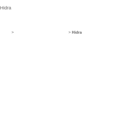
H
i
d
r
a
Home
>
Gradini, pavimenti e battiscopa
>
Hidra