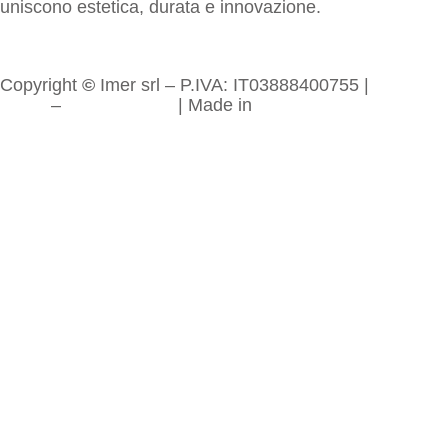
uniscono estetica, durata e innovazione.
Copyright
©
Imer srl – P.IVA: IT03888400755 |
Privacy
policy
–
Cookie policy
| Made in
Braind