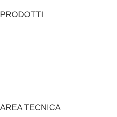
PRODOTTI
Coprimuro
Gradini, pavimenti e battiscopa
Rivestimenti
Recinzioni
Blocchi
Linea Biocarparo
Canne fumarie
Cordoli
AREA TECNICA
Login