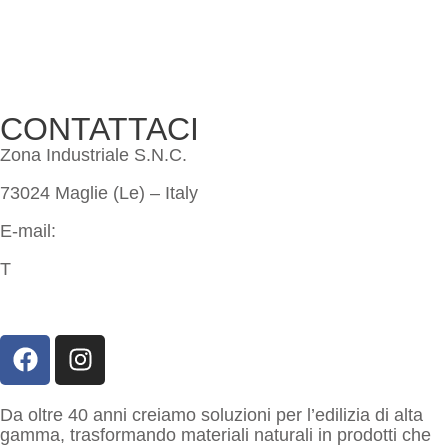
Download
Richiedi preventivo
CONTATTACI
Zona Industriale S.N.C.
73024 Maglie (Le) – Italy
E-mail:
info@imeritalia.it
T
+39 0836 423507
+39 0836 315814
Da oltre 40 anni creiamo soluzioni per l’edilizia di alta
gamma, trasformando materiali naturali in prodotti che