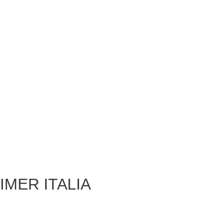
IMER ITALIA
Azienda
Green vision